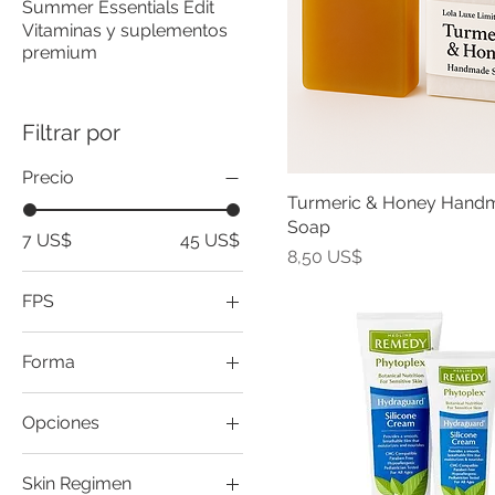
Summer Essentials Edit
Vitaminas y suplementos
premium
Filtrar por
Precio
Turmeric & Honey Hand
Soap
7 US$
45 US$
Precio
8,50 US$
FPS
FPS 15
Forma
FPS 30
Aerosol de 14 onzas
FPS 50
Opciones
Loción de 3 oz
FPS 70
Flor de naranja 2,25 oz
Skin Regimen
Flor de naranja 6.7oz