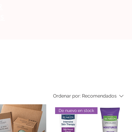
R
S
Ordenar por:
Recomendados
De nuevo en stock