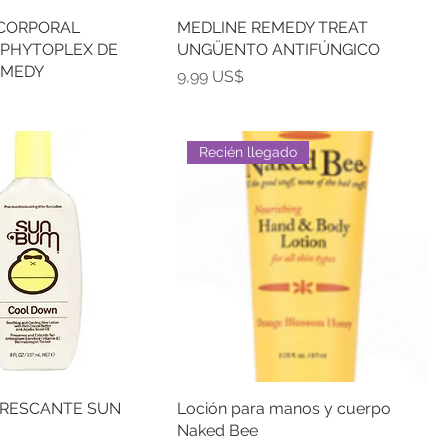
 CORPORAL
MEDLINE REMEDY TREAT
PHYTOPLEX DE
UNGÜENTO ANTIFÚNGICO
EMEDY
Precio
9,99 US$
Recién llegado
FRESCANTE SUN
Loción para manos y cuerpo
Naked Bee