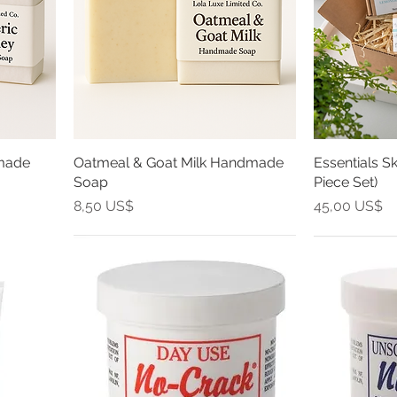
made
Oatmeal & Goat Milk Handmade
Essentials Sk
Soap
Piece Set)
Precio
Precio
8,50 US$
45,00 US$