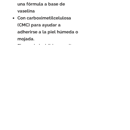
una fórmula a base de
vaselina
Con carboximetilcelulosa
(CMC) para ayudar a
adherirse a la piel húmeda o
mojada.
El escudo invisible permite
una fácil monitorización
Ideal para niños mayores de 2
años hasta geriatría.
Enriquecido con Phytoplex y
otros ingredientes botánicos.
Para el tratamiento del pie de
atleta (tinea pedis), tiña
inguinal (tinea cruris) y tiña
corporal (tinea corporis).
Para el tratamiento de
infecciones superficiales de la
piel causadas por levaduras