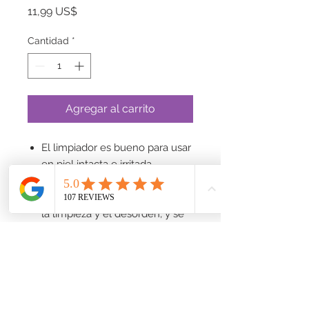
Precio
11,99 US$
Cantidad
*
Agregar al carrito
El limpiador es bueno para usar
en piel intacta e irritada.
Se adhiere al lugar de
aplicación para ayudar a reducir
la limpieza y el desorden, y se
puede quitar fácilmente con
una toallita o paño.
Lo suficientemente fuerte para
eliminar pastas y cremas de
barrera y material fecal.