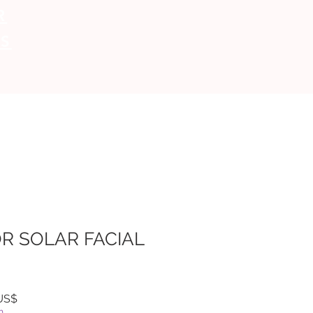
R
S
R SOLAR FACIAL
Precio
 US$
de
h