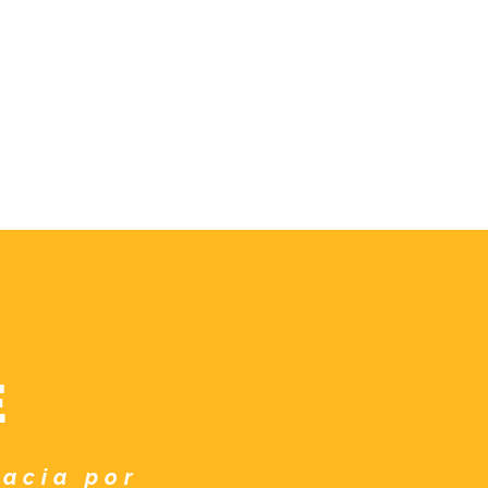
E
macia por