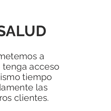
 SALUD
ometemos a
ue tenga acceso
mismo tiempo
damente las
os clientes.