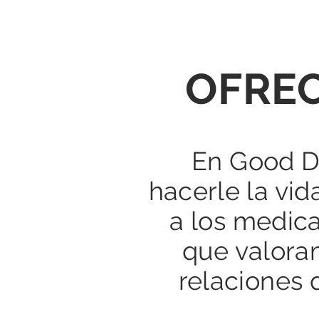
OFREC
En Good D
hacerle la vid
a los medic
que valora
relaciones 