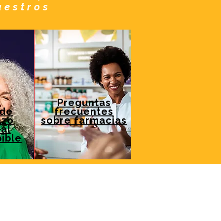
uestros
Preguntas
 de
frecuentes
azo
sobre farmacias
al
ible