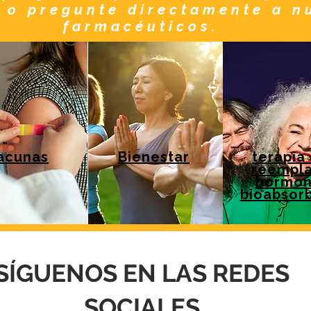
 o pregunte directamente a n
farmacéuticos.
acunas
Bienestar
terapia
reempl
hormon
bioabsorb
SÍGUENOS EN LAS REDES
SOCIALES