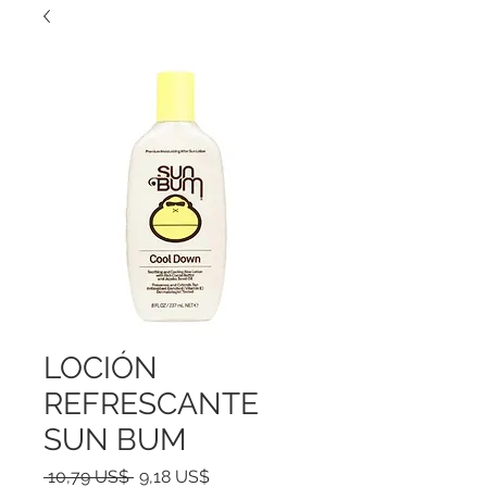
LOCIÓN
REFRESCANTE
SUN BUM
Precio
Precio
 10,79 US$ 
9,18 US$