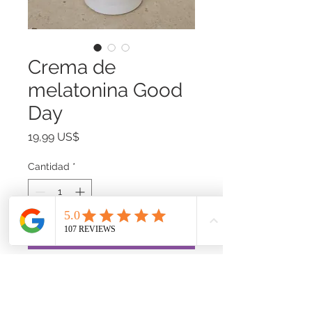
Crema de
melatonina Good
Day
Precio
19,99 US$
Cantidad
*
Agregar al carrito
Disfrute de un sueño reparador y
nutra su piel con nuestra Crema
de Melatonina sin perfume ni soja,