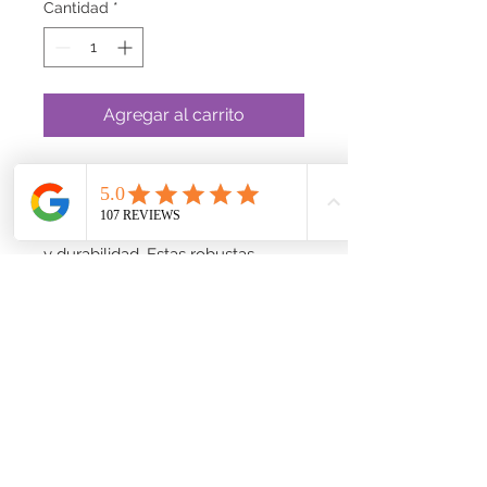
Cantidad
*
Agregar al carrito
Descubra las muletas universales
Drive en Good Day Pharmacy,
diseñadas para brindar comodidad
y durabilidad. Estas robustas
muletas de aluminio, ajustables
entre 1,48 m y 1,98 m, ofrecen
soporte para diferentes alturas,
garantizando un ajuste
personalizado para una movilidad
óptima. Confíe en la calidad y el
cuidado que Good Day Pharmacy
ofrece a todos sus productos,