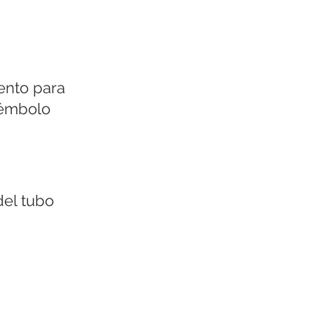
ento para
l émbolo
del tubo