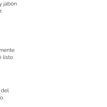
y jabón
.
amente
 listo
 del
o.