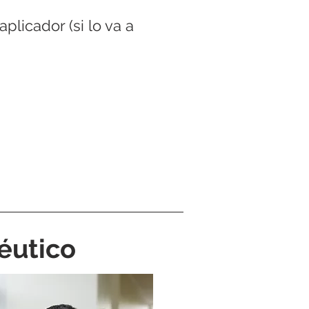
plicador (si lo va a
éutico