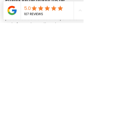
Promoción de productos de
bienestar:
Proporcionar información sobre los
productos de bienestar disponibles
en la farmacia, explicando sus
beneficios y uso adecuado.
Ayudar a los clientes a seleccionar
productos que se alineen con sus
objetivos de salud.
Mantenimiento de registros y
documentación:
Mantener registros precisos de las
interacciones, consultas y
recomendaciones de los clientes.
Generar informes básicos para fines
de seguimiento e informes
internos.
Cualificaciones:
Diploma de escuela secundaria o
equivalente (la certificación en